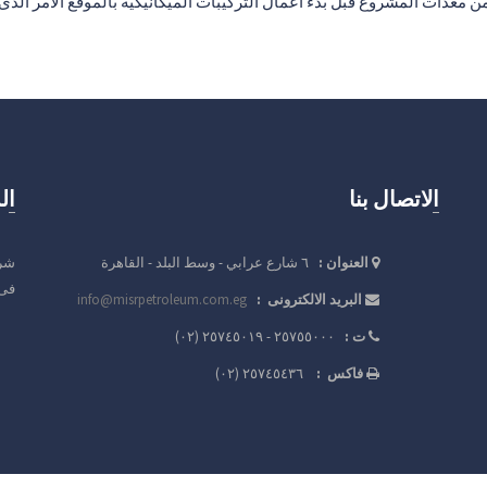
لعلامات البارزة ايضاً توريد ٦٥% من المهمات و ٨٠% من معدات المشروع قبل بدء أعمال التركيبات الميكاني
الاتصال بنا
ا
العنوان :
٦ شارع عرابي - وسط البلد - القاهرة
شرك
فى مصر
البريد الالكترونى :
info@misrpetroleum.com.eg
ت :
٢٥٧٥٥٠٠٠ - ٢٥٧٤٥٠١٩ (٠٢)
فاكس :
٢٥٧٤٥٤٣٦ (٠٢)