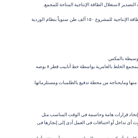
لتصدير لاستغلال الطاقة الإنتاجية المتاحة للمجمع.
يهدف المشروع المشروع الى انتاج ١١٣ منتجاً من زيوت التزييت المختلفة لتغطية احتياجات السوق المحلى و تصدير الفائض. وتبلغ الطاقة الإنتاجية للمشروع ١٥٠ ألف طن سنوياً بنظام الوردية
منطقة التخزين الوسيطة بمنطقة المكس حيث يتم تخزين الزيوت المستوردة وبعض الزيوت المحلية تمهيداً لنقلها الى الصهاريج بمجمع الخلط بالعامرية بواسطة خط أنابيب قطر ٨ بوصه
ن إتخاذ قرارات هامة وحاسمة فى الوقت المناسب مثل
دوث أى تداخل أو اختناقات فى العمل أدى إلى إنجازها فى