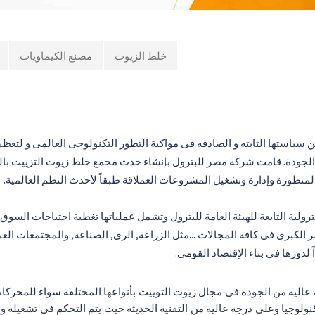
خلط الزيوت
مصنع الكيماويات
 سياستها الثابته و الصادقه فى مواكبة التطور التكنولوجى العالمى و لتعظي
الجودة. قامت شركة مصر للبترول بإنشاء حدث مجمع خلط زيوت التزييت بال
لمتطورة وإدارة وتشغيل المشروعات العملاقة طبقاً لأحدث النظم العالمية.
ية التابعة للهيئة العامة للبترول وتشمل عملياتها تغطية احتياجات السوق
كبرى فى كافة المجالات ...مثل الزراعة, الرى, الصناعة, والمجتمعات العم
 لدورها فى بناء الإقتصاد القومى.
الية من الجودة فى مجال زيوت التوييت بأنواعها المختلفة سواء للمحركات 
١٠٠ ألف متر مربع بأحدث تكنولوجيا وعلى درجة عالية من التقنية الحديثة حيث يتم التحكم 