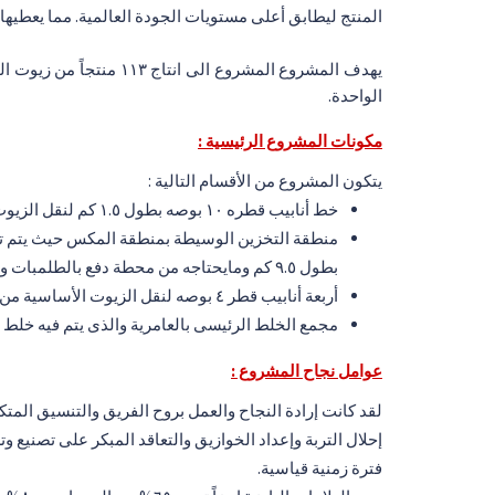
المنتج ليطابق أعلى مستويات الجودة العالمية. مما يعطيها 
الواحدة.
مكونات المشروع الرئيسية :
يتكون المشروع من الأقسام التالية :
خط أنابيب قطره ١٠ بوصه بطول ١.٥ كم لنقل الزيوت الأساسية المستوردة من ميناء البترول بالأسكندرية الى منطقة التخزين الوسيطة بالمكس.
بطول ٩.٥ كم ومايحتاجه من محطة دفع بالطلمبات ومستلزماتها.
أربعة أنابيب قطر ٤ بوصه لنقل الزيوت الأساسية من شركة العامرية لتكرير البترول إلى مجمع الخلط بالعامرية بطول ١.٦ كم لكل منها ومايحتاجه من محطة تدفيع بالطلمبات ومستلزماتها.
مجمع الخلط الرئيسى بالعامرية والذى يتم فيه خلط الزي
عوامل نجاح المشروع :
لقد كانت إرادة النجاح والعمل بروح الفريق والتنسيق الم
إحلال التربة وإعداد الخوازيق والتعاقد المبكر على تصنيع و
فترة زمنية قياسية.