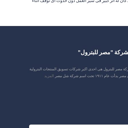
كية بالموقع الأمر الذى كان له أثر كبير فى سير العمل دون حدوث أى توقف أثناء
لشركة "مصر للبترول"
ة مصر للبترول هى احدى اكبر شركات تسويق المنتجات البترولية
 بدأت عام ١٩١١ تحت اسم شركة شل مصر
المزيد